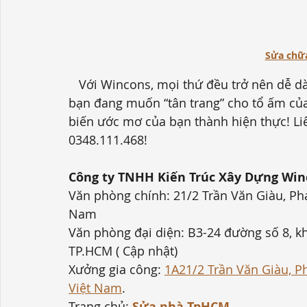
Sửa chữa
   Với Wincons, mọi thứ đều trở nên dễ dàng và vui vẻ hơn bao giờ hết! Cho nên, nếu 
bạn đang muốn “tân trang” cho tổ ấm củ
biến ước mơ của bạn thành hiện thực!
 Li
0348.111.468!
Công ty TNHH Kiến Trúc Xây Dựng Win
Văn phòng chính: 21/2 Trần Văn Giàu, Phạ
Nam
Văn phòng đại diện: B3-24 đường số 8, k
TP.HCM ( Cập nhật)
Xưởng gia công: 
1A21/2 Trần Văn Giàu, P
Việt Nam
.
Trang chủ: 
Sửa nhà TpHCM