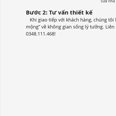
Sửa nhà 
Bước 2:
Tư vấn thiết kế
   Khi giao tiếp với khách hàng, chúng tôi không chỉ lắng nghe mà còn cùng bạn “mơ 
mộng” về không gian sống lý tưởng.
 Liên
0348.111.468!