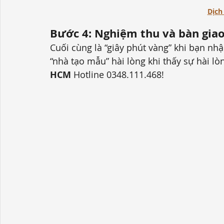
Dịch
Bước 4:
Nghiệm thu và bàn gia
Cuối cùng là “giây phút vàng” khi bạn nh
“nhà tạo mẫu” hài lòng khi thấy sự hài lò
HCM
 Hotline 0348.111.468!