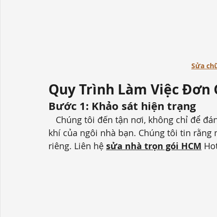
Sửa ch
Quy Trình Làm Việc Đơn 
Bước 1:
Khảo sát hiện trạng
   Chúng tôi đến tận nơi, không chỉ để đánh giá mà còn để “thầm lặng cảm nhận” không 
khí của ngôi nhà bạn. Chúng tôi tin rằng
riêng.
 Liên hệ 
sửa nhà trọn gói HCM
 Ho