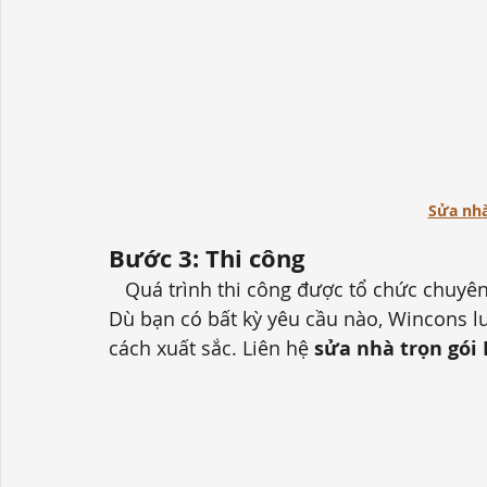
Sửa nhà
Bước 3:
Thi công
   Quá trình thi công được tổ chức chuyên nghiệp, mang lại sự an tâm cho khách hàng. 
Dù bạn có bất kỳ yêu cầu nào, Wincons l
cách xuất sắc.
 Liên hệ 
sửa nhà trọn gói